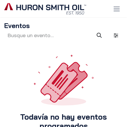
Ir al contenido
Eventos
Todavía no hay eventos
programados